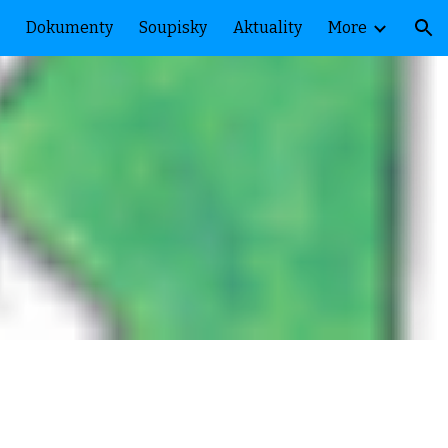
Dokumenty
Soupisky
Aktuality
More
ion