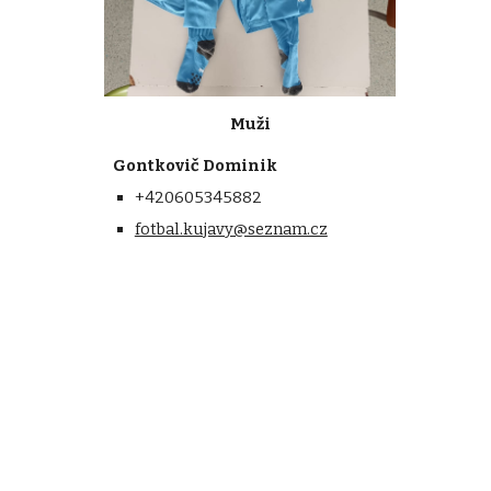
Muži
Gontkovič Dominik
+420605345882
fotbal.kujavy@seznam.cz