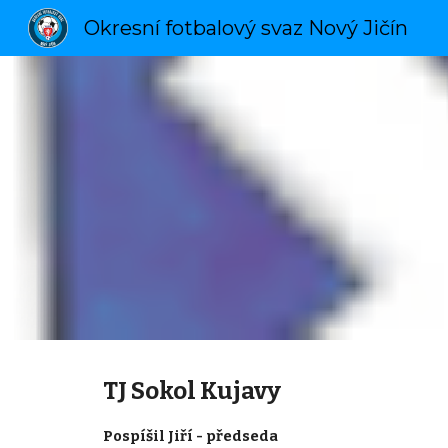
Okresní fotbalový svaz Nový Jičín
Sk
TJ Sokol Kujavy
Pospíšil Jiří - předseda