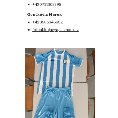
+420731303398
Gontkovič Marek
+420605345882
fotbal.kujavy@seznam.cz