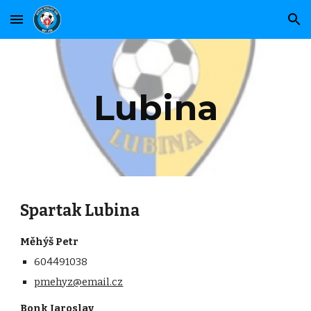
Skip to main content
Skip to navigation
Lubina
Spartak Lubina
Měhýš Petr
604491038
pmehyz@email.cz
Bonk Jaroslav