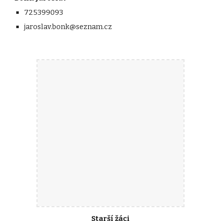
725399093
jaroslav.bonk@seznam.cz
Starší žáci