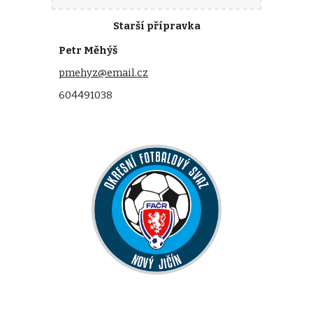
Starší přípravka
Petr Měhýš
pmehyz@email.cz
604491038