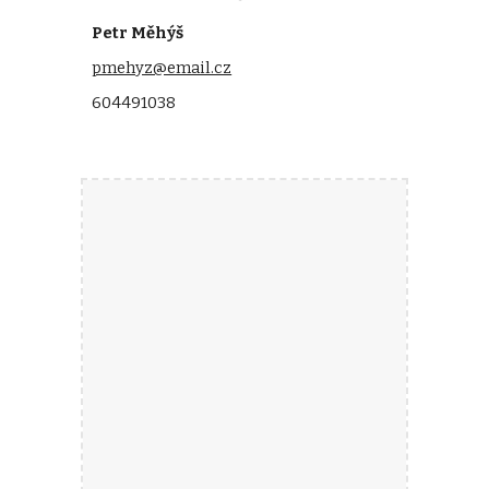
Petr Měhýš
pmehyz@email.cz
604491038