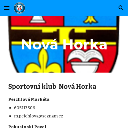
Skip to main content
Skip to navigation
Nová Horka
Sportovní klub Nová Horka
Peichlová Markéta
605113506
m.peichlova@seznam.cz
Pokusinski Pavel