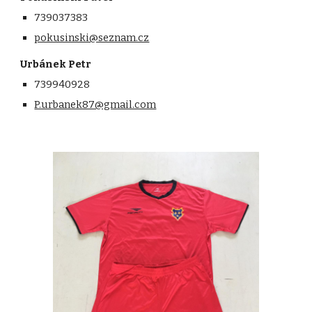
739037383
pokusinski@seznam.cz
Urbánek Petr
739940928
P.urbanek87@gmail.com