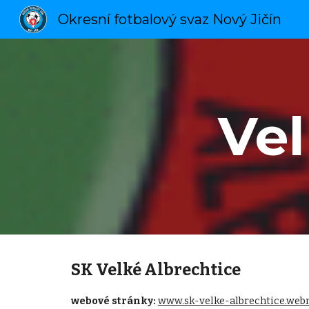
Okresní fotbalový svaz Nový Jičín
Sk
Vel
SK Velké Albrechtice
webové stránky:
www.sk-velke-albrechtice.web