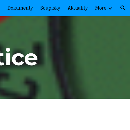
Dokumenty
Soupisky
Aktuality
More
ion
tice