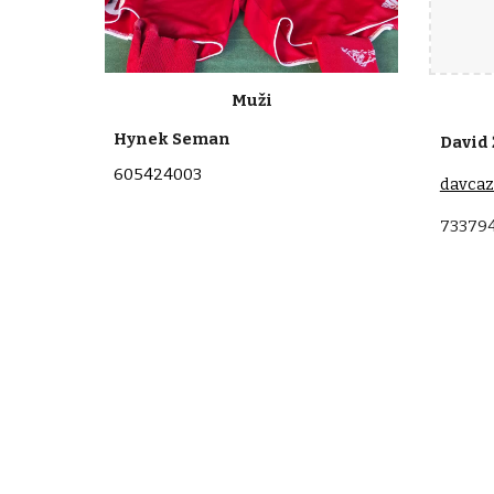
Muži
Hynek Seman
David
605424003
davca
73379