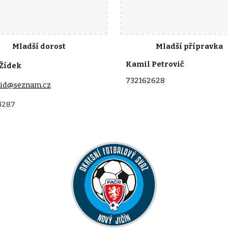
Mladší dorost
Mladší přípravka
Kamil Petrovič
 Žídek
732162628
zid@seznam.cz
4287