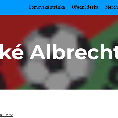
Domovská stránka
Úřední deska
Merch
ip to main content
Skip to navigat
ké Albrech
node.cz