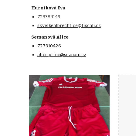
Hurníková Eva
723384149
skvelkealbrechtice@tiscali.cz
Semanová Alice
727910426
alice.princ@seznam.cz